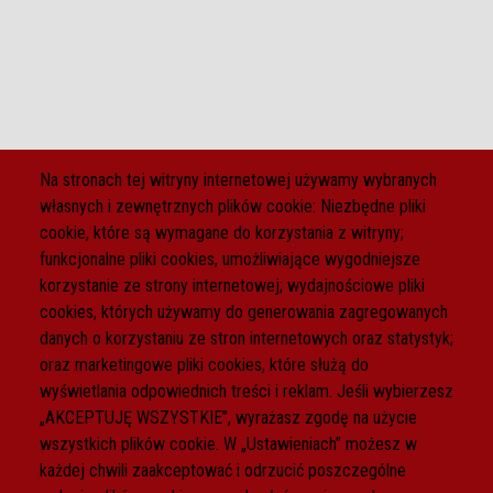
Na stronach tej witryny internetowej używamy wybranych
własnych i zewnętrznych plików cookie: Niezbędne pliki
cookie, które są wymagane do korzystania z witryny;
funkcjonalne pliki cookies, umożliwiające wygodniejsze
korzystanie ze strony internetowej; wydajnościowe pliki
cookies, których używamy do generowania zagregowanych
danych o korzystaniu ze stron internetowych oraz statystyk;
oraz marketingowe pliki cookies, które służą do
wyświetlania odpowiednich treści i reklam. Jeśli wybierzesz
„AKCEPTUJĘ WSZYSTKIE”, wyrażasz zgodę na użycie
wszystkich plików cookie. W „Ustawieniach” możesz w
każdej chwili zaakceptować i odrzucić poszczególne