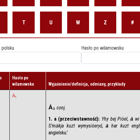
T
U
W
Z
#
 polsku
Hasło po wilamowsku
o
Hasło po
wilamowsku
Wyjaśnienie/definicja, odmiany, przykłady
Ȧ₁
Ȧ₁
 conj.
1. a (przeciwstawność):
Yhy bej Piöel, 
ȧ 
wi
S’mȧkja kuzt wymysiöeryś, 
ȧ
 har kuzt engl
angielsku.’