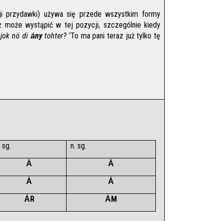
i przydawki) używa się przede wszystkim formy 
ż może wystąpić w tej pozycji, szczególnie kiedy 
 jok nö di 
ȧny
 tohter? 
‘To ma pani teraz już tylko tę 
. sg.
n. sg.
Ȧ
Ȧ
Ȧ
Ȧ
ȦR
ȦM