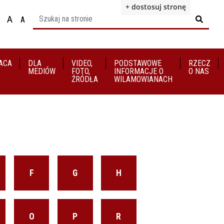
+ dostosuj stronę
A
A

ącz na motyw wysokiej widoczności
Ustaw rozmiar czcionki na 100%
Ustaw rozmiar czcionki na 125%
staw rozmiar czcionki na 150%
ACA
DLA
VIDEO,
​​​​​​​PODSTAWOWE
RZECZ
MEDIÓW
FOTO,
INFORMACJE O
O NAS
ŹRÓDŁA
WILAMOWIANACH
F
G
H
O
P
R