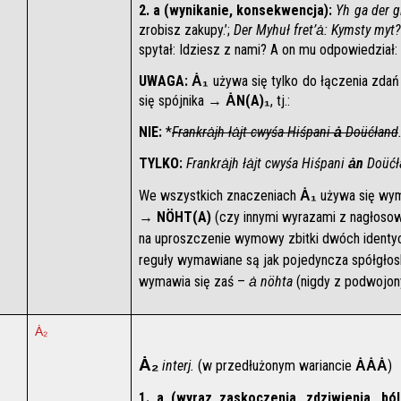
2. a (wynikanie, konsekwencja):
Yh ga der gi
zrobisz zakupy.’; 
Der Myhuł fret’ȧ: Kymsty myt?
spytał: Idziesz z nami? A on mu odpowiedział: 
UWAGA:
Ȧ₁
 używa się tylko do łączenia zda
się spójnika → 
ȦN(A)₁
, tj.:
NIE:
 *
Frankrȧjh łȧjt cwyśa Hiśpani 
ȧ
 Doüćłand
TYLKO:
Frankrȧjh łȧjt cwyśa Hiśpani 
ȧn
 Doüćł
We wszystkich znaczeniach 
Ȧ₁
 używa się wy
→ 
NÖHT(A)
 (czy innymi wyrazami z nagłoso
na uproszczenie wymowy zbitki dwóch identyc
reguły wymawiane są jak pojedyncza spółgłosk
wymawia się zaś – 
ȧ nöhta
 (nigdy z podwojo
Ȧ₂
Ȧ₂
 interj.
 (w przedłużonym wariancie 
ȦȦȦ
)
1. a (wyraz zaskoczenia, zdziwienia, bó