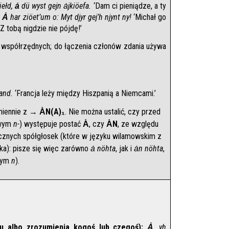
ełd, 
ȧ
 dü wyst gejn ȧjkiöefa.
 ‘Dam ci pieniądze, a ty 
 
Ȧ
 har ziöet’um o: Myt djyr gej’h njynt ny! 
‘Michał go 
Z tobą nigdzie nie pójdę!’
ń współrzędnych; do łączenia członów zdania używa 
.
and.
 ‘Francja leży między Hiszpanią a Niemcami.’
miennie z → 
ȦN(A)₁
. Nie można ustalić, czy przed 
wym 
n-
) występuje postać 
Ȧ
, czy 
ȦN
, ze względu 
znych spółgłosek (które w języku wilamowskim z 
a): pisze się więc zarówno 
ȧ nöhta
, jak i 
ȧn nöhta
, 
nym 
n
).
lu albo zrozumienia kogoś lub czegoś):
Ȧ
, yh 