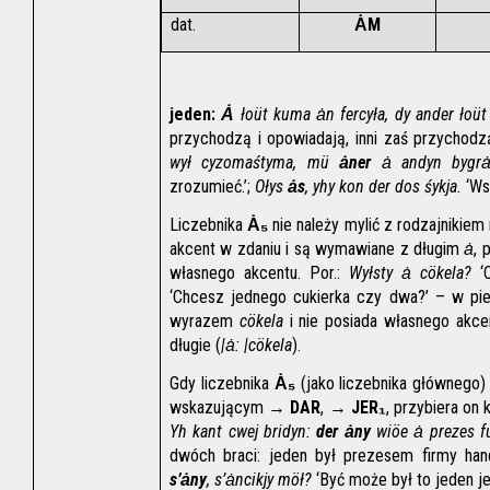
dat.
ȦM
jeden:
Ȧ 
łoüt kuma ȧn fercyła, dy ander łoüt
przychodzą i opowiadają, inni zaś przychodz
wył cyzomaśtyma, mü 
ȧner
 ȧ andyn bygrȧj
zrozumieć.’; 
Ołys 
ȧs
, yhy kon der dos śykja.
 ‘Ws
Liczebnika 
Ȧ₅
 nie należy mylić z rodzajnikie
akcent w zdaniu i są wymawiane z długim 
ȧ
, 
własnego akcentu. Por.: 
Wyłsty ȧ cökela?
 ‘
‘Chcesz jednego cukierka czy dwa?’ – w pi
wyrazem 
cökela
 i nie posiada własnego akce
długie (
|ȧ: |cökela
).
Gdy liczebnika 
Ȧ₅
 (jako liczebnika głównego)
wskazującym → 
DAR
, → 
JER₁
Yh kant cwej bridyn: 
der ȧny
 wiöe ȧ prezes f
dwóch braci: jeden był prezesem firmy handl
s’ȧny
, s’ȧncikjy möł?
 ‘Być może był to jeden j