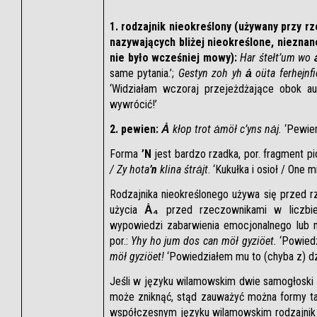
1. rodzajnik nieokreślony (używany przy rz
nazywających bliżej nieokreślone, nieznane
nie było wcześniej mowy):
Har śtełt’um wo 
same pytania.’; 
Gestyn zoh yh 
ȧ
 oüta ferhejn
‘Widziałam wczoraj przejeżdżające obok au
wywrócić!’
2. pewien:
Ȧ
 kłop trot ȧmöł c’yns nȧj.
 ‘Pewie
Forma 
’N
 jest bardzo rzadka, por. fragment pi
/ Zy hota
’n
 klina śtrȧjt
. ‘Kukułka i osioł / One 
Rodzajnika nieokreślonego używa się przed r
użycia 
Ȧ₄
 przed rzeczownikami w liczbie
wypowiedzi zabarwienia emocjonalnego lub m
por.: 
Yhy ho jum dos can möł gyziöet.
 ‘Powiedz
möł gyziöet!
 ‘Powiedziałem mu to (chyba z) dz
Jeśli w języku wilamowskim dwie samogłoski zn
może zniknąć, stąd zauważyć można formy ta
współczesnym języku wilamowskim rodzajnik 