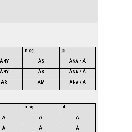
n. sg.
pl.
ȦNY
ȦS
ȦNA 
/
 Ȧ
ȦNY
ȦS
ȦNA 
/
 Ȧ
ȦR
ȦM
ȦNA / Ȧ
n. sg.
pl.
Ȧ
Ȧ
Ȧ
Ȧ
Ȧ
Ȧ