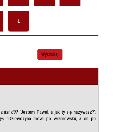
Ł
Wyszukaj
 hȧst dü?
 ‘Jestem Paweł, a jak ty się nazywasz?’; 
yś.
 ‘Dziewczyna mówi po wilamowsku, a on po 