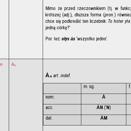
Mimo że przed rzeczownikiem (tj. w funkcj
krótszej (
adj.
), dłuższa forma (
pron.
) równie
chce się podkreślić ten liczebnik: 
To hoter yta
jedną córkę?’
Por. też: 
ołys ȧs
 ‘wszystko jedno’.
en
Ȧ₄
Ȧ₄
 art. indef.
m. sg.
f
nom.
Ȧ
acc.
ȦN 
(’
N
)
dat.
ȦM