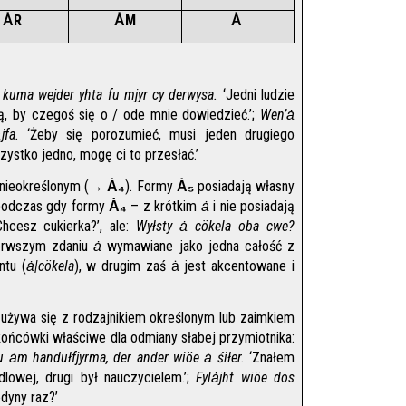
ȦR
ȦM
Ȧ 
 kuma wejder yhta fu mjyr cy derwysa.
 ‘Jedni ludzie 
ą, by czegoś się o / ode mnie dowiedzieć.’; 
Wen’ȧ 
fa.
 ‘Żeby się porozumieć, musi jeden drugiego 
zystko jedno, mogę ci to przesłać.’
m nieokreślonym (→ 
Ȧ₄
). Formy 
Ȧ₅
 posiadają własny 
podczas gdy formy 
Ȧ₄
 – z krótkim 
ȧ
 i nie posiadają 
Chcesz cukierka?’, ale: 
Wyłsty ȧ cökela oba cwe?
erwszym zdaniu 
ȧ
 wymawiane jako jedna całość z 
ntu (
ȧ|cökela
), w drugim zaś ȧ jest akcentowane i 
 używa się z rodzajnikiem określonym lub zaimkiem 
, przybiera on końcówki właściwe dla odmiany słabej przymiotnika: 
u ȧm handułfjyrma, der ander wiöe ȧ śiłer.
 ‘Znałem 
owej, drugi był nauczycielem.’; 
Fylȧjht wiöe dos 
edyny raz?’