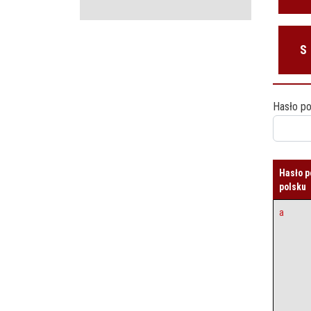
S
Hasło po
Hasło p
polsku
a