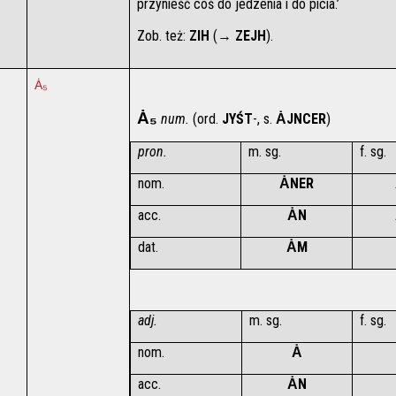
przynieść coś do jedzenia i do picia.’
Zob. też: 
ZIH 
(→ 
ZEJH
).
Ȧ₅
Ȧ₅
 num. 
(ord. 
JYŚT
-, s. 
ȦJNCER
)
pron.
m. sg.
f. sg.
nom.
ȦNER
acc.
ȦN
dat.
ȦM
adj.
m. sg.
f. sg.
nom.
Ȧ
acc.
ȦN