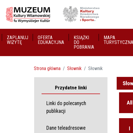
ZAPLANUJ
OFERTA
KSIĄŻKI
MAPA
WIZYTĘ
EDUKACYJNA
DO
TURYSTYCZN
POBRANIA
Strona główna
Słownik
Słownik
Słow
Przydatne linki
All
Linki do polecanych
publikacji
Dane teleadresowe
I