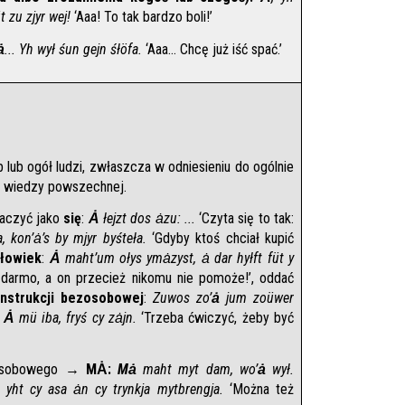
t zu zjyr wej!
 ‘Aaa! To tak bardzo boli!’
ȧ
... Yh wył śun gejn śłöfa. 
‘Aaa... Chcę już iść spać.’
 lub ogół ludzi, zwłaszcza w odniesieniu do ogólnie 
b wiedzy powszechnej.
aczyć jako 
się
: 
Ȧ
 łejzt dos ȧzu: ...
 ‘Czyta się to tak: 
 kon’ȧ’s by mjyr byśteła.
 ‘Gdyby ktoś chciał kupić 
łowiek
: 
Ȧ
 maht’um ołys ymȧzyst, ȧ dar hyłft füt y 
darmo, a on przecież nikomu nie pomoże!’, oddać 
nstrukcji bezosobowej
: 
Zuwos zo’
ȧ
 jum zoüwer 
 
Ȧ
 mü iba, fryś cy zȧjn. 
‘Trzeba ćwiczyć, żeby być 
osobowego
→ 
MȦ:
Mȧ
 maht myt dam, wo’
ȧ
 wył.
 yht cy asa ȧn cy trynkja mytbrengja.
 ‘Można też 