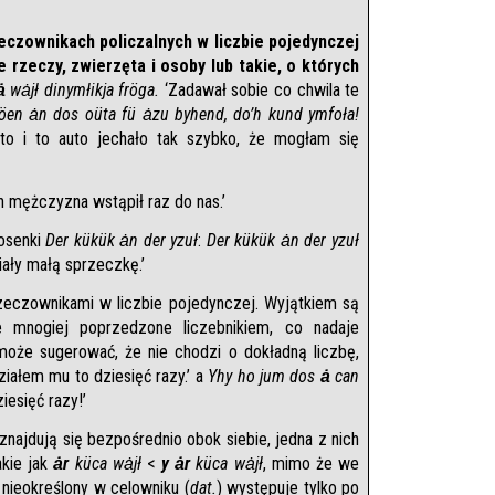
eczownikach policzalnych w liczbie pojedynczej 
 rzeczy, zwierzęta i osoby lub takie, o których 
ȧ
 wȧjł dinymłikja fröga.
 ‘Zadawał sobie co chwila te 
fiöen ȧn dos oüta fü ȧzu byhend, do’h kund ymfoła!
to i to auto jechało tak szybko, że mogłam się 
n mężczyzna wstąpił raz do nas.’
osenki 
Der kükük ȧn der yzuł
: 
Der kükük ȧn der yzuł 
miały małą sprzeczkę.’
zeczownikami w liczbie pojedynczej. Wyjątkiem są 
 mnogiej poprzedzone liczebnikiem, co nadaje 
oże sugerować, że nie chodzi o dokładną liczbę, 
iałem mu to dziesięć razy.’ a 
Yhy ho jum dos 
ȧ
 can 
iesięć razy!’
ajdują się bezpośrednio obok siebie, jedna z nich 
kie jak 
ȧr
 küca wȧjł
 < 
y ȧr
 küca wȧjł
, mimo że we 
nieokreślony w celowniku (
dat.
) występuje tylko po 