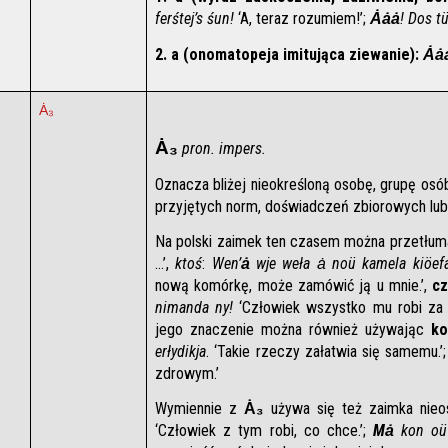
ferśtej’s śun!
 ‘A, teraz rozumiem!’; 
Ȧȧȧ
! Dos tü
2. a (onomatopeja imitująca ziewanie):
Ȧȧ
Ȧ₃
Ȧ₃
 pron. impers.
Oznacza bliżej nieokreśloną osobę, grupę osób
przyjętych norm, doświadczeń zbiorowych lu
Na polski zaimek ten czasem można przetłum
...’, 
ktoś
: 
Wen’
ȧ
 wje weła ȧ noü kamela kiöefa,
nową komórkę, może zamówić ją u mnie.’, 
cz
nimanda ny! 
‘Człowiek wszystko mu robi za 
jego znaczenie można również używając 
ko
erłydikja
. ‘Takie rzeczy załatwia się samemu.’;
zdrowym.’
Wymiennie z 
Ȧ₃
 używa się też zaimka nie
‘Człowiek z tym robi, co chce.’; 
Mȧ
 kon oü