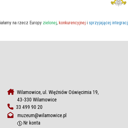
iałamy na rzecz Europy
zielonej
,
konkurencyjnej
i
sprzyjającej integrac
Wilamowice, ul. Więźniów Oświęcimia 19,
43-330 Wilamowice
33 499 90 20
muzeum@wilamowice.pl
Nr konta