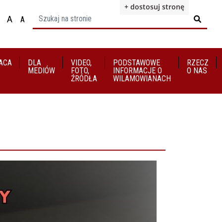
+ dostosuj stronę
A
A

ącz na motyw wysokiej widoczności
Ustaw rozmiar czcionki na 100%
Ustaw rozmiar czcionki na 125%
staw rozmiar czcionki na 150%
ACA
DLA
VIDEO,
​​​​​​​PODSTAWOWE
RZECZ
MEDIÓW
FOTO,
INFORMACJE O
O NAS
ŹRÓDŁA
WILAMOWIANACH