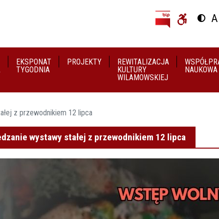
Przejdź do treści
Przejdź do menu
A
Przeł
U
EKSPONAT
PROJEKTY
REWITALIZACJA
WSPÓŁPR
A
TYGODNIA
KULTURY
NAUKOWA
WILAMOWSKIEJ
ałej z przewodnikiem 12 lipca
dzanie wystawy stałej z przewodnikiem 12 lipca