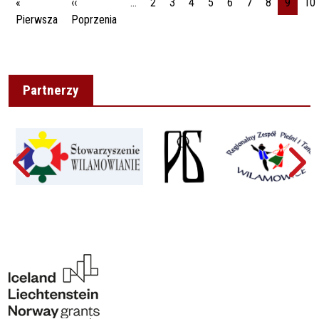
«
‹‹
…
2
3
4
5
6
7
8
9
10
Pierwsza strona
Poprzednia strona
Pierwsza
Poprzenia
Partnerzy