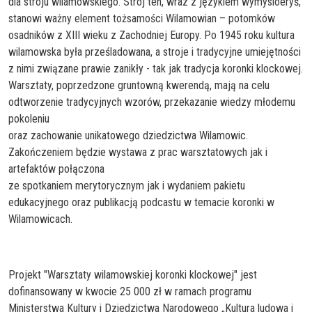
dla stroju wilamowskiego. Strój ten, wraz z językiem wymysiöeryś,
stanowi ważny element tożsamości Wilamowian – potomków
osadników z XIII wieku z Zachodniej Europy. Po 1945 roku kultura
wilamowska była prześladowana, a stroje i tradycyjne umiejętności
z nimi związane prawie zanikły - tak jak tradycja koronki klockowej.
Warsztaty, poprzedzone gruntowną kwerendą, mają na celu
odtworzenie tradycyjnych wzorów, przekazanie wiedzy młodemu
pokoleniu
oraz zachowanie unikatowego dziedzictwa Wilamowic.
Zakończeniem będzie wystawa z prac warsztatowych jak i
artefaktów połączona
ze spotkaniem merytorycznym jak i wydaniem pakietu
edukacyjnego oraz publikacją podcastu w temacie koronki w
Wilamowicach.
Projekt "Warsztaty wilamowskiej koronki klockowej" jest
dofinansowany w kwocie 25 000 zł w ramach programu
Ministerstwa Kultury i Dziedzictwa Narodowego „Kultura ludowa i