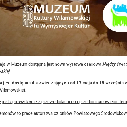
aja w Muzeum dostępna jest nowa wystawa czasowa
Między świat
skiej.
 jest dostępna dla zwiedzających od 17 maja do 15 września
w
 Wilamowskiej.
 jest oprowadzanie z przewodnikiem po uprzednim umówieniu term
demonów to prace autorstwa członków Powiatowego Środowisk