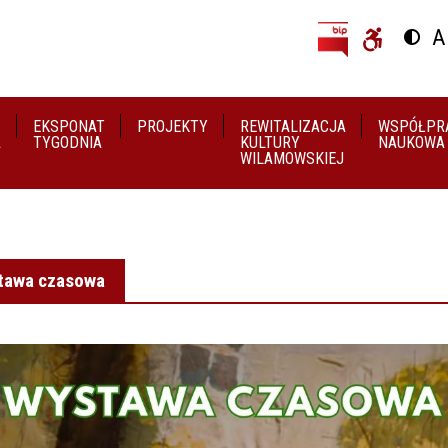
Przejdź do treści
Przejdź do menu
A
Przeł
U
EKSPONAT
PROJEKTY
REWITALIZACJA
WSPÓŁPR
A
TYGODNIA
KULTURY
NAUKOWA
WILAMOWSKIEJ
tawa czasowa