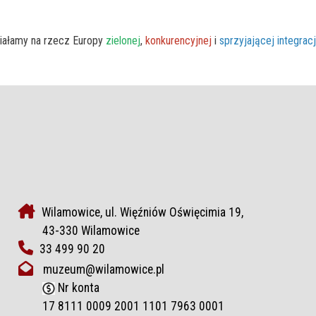
iałamy na rzecz Europy
zielonej
,
konkurencyjnej
i
sprzyjającej integrac
Wilamowice, ul. Więźniów Oświęcimia 19,
43-330 Wilamowice
33 499 90 20
muzeum@wilamowice.pl
Nr konta
17 8111 0009 2001 1101 7963 0001