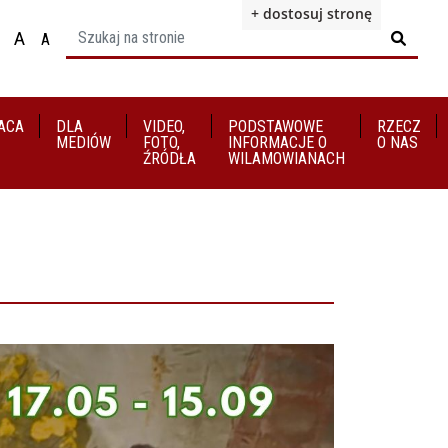
+ dostosuj stronę
A
A

ącz na motyw wysokiej widoczności
Ustaw rozmiar czcionki na 100%
Ustaw rozmiar czcionki na 125%
staw rozmiar czcionki na 150%
ACA
DLA
VIDEO,
​​​​​​​PODSTAWOWE
RZECZ
MEDIÓW
FOTO,
INFORMACJE O
O NAS
ŹRÓDŁA
WILAMOWIANACH