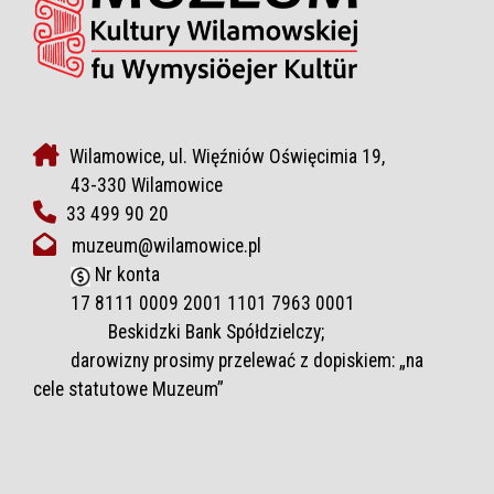
Wilamowice, ul. Więźniów Oświęcimia 19,
43-330 Wilamowice
33 499 90 20
muzeum@wilamowice.pl
Nr konta
17 8111 0009 2001 1101 7963 0001
Beskidzki Bank Spółdzielczy;
darowizny prosimy przelewać z dopiskiem: „na
cele statutowe Muzeum”