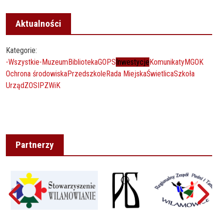
Aktualności
Kategorie:
-Wszystkie-
Muzeum
Biblioteka
GOPS
Inwestycje
Komunikaty
MGOK
Ochrona środowiska
Przedszkole
Rada Miejska
Świetlica
Szkoła
Urząd
ZOSIP
ZWiK
Partnerzy