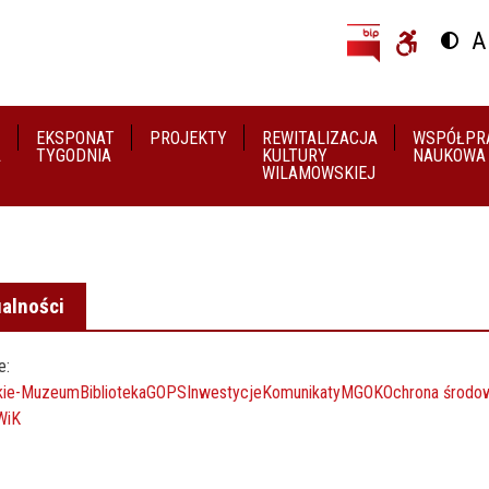
Przejdź do treści
Przejdź do menu
A
Przeł
U
EKSPONAT
PROJEKTY
REWITALIZACJA
WSPÓŁPR
A
TYGODNIA
KULTURY
NAUKOWA
WILAMOWSKIEJ
alności
e:
ie-
Muzeum
Biblioteka
GOPS
Inwestycje
Komunikaty
MGOK
Ochrona środo
WiK