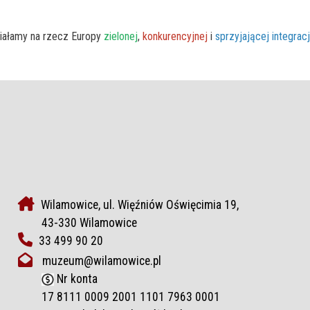
iałamy na rzecz Europy
zielonej
,
konkurencyjnej
i
sprzyjającej integrac
Wilamowice, ul. Więźniów Oświęcimia 19,
43-330 Wilamowice
33 499 90 20
muzeum@wilamowice.pl
Nr konta
17 8111 0009 2001 1101 7963 0001