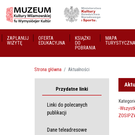
ZAPLANUJ
OFERTA
KSIĄŻKI
MAPA
WIZYTĘ
EDUKACYJNA
DO
TURYSTYCZN
POBRANIA
Strona główna
Aktualności
Aktu
Przydatne linki
Kategori
Linki do polecanych
-Wszystk
publikacji
ZOSIP
Z
Dane teleadresowe