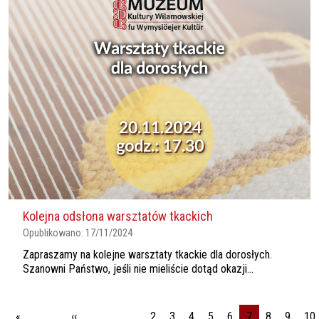
Kolejna odsłona warsztatów tkackich
Opublikowano:
17/11/2024
Zapraszamy na kolejne warsztaty tkackie dla dorosłych.
Szanowni Państwo, jeśli nie mieliście dotąd okazji...
Stronicowanie
«
‹‹
…
2
3
4
5
6
7
8
9
10