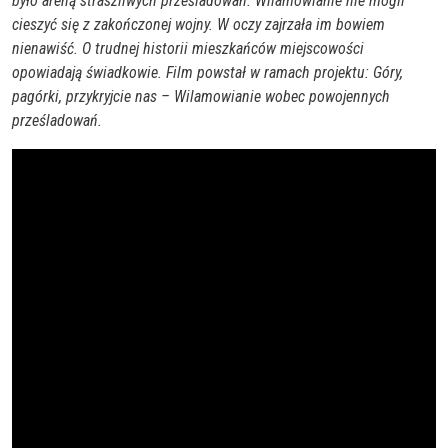
było areną straszliwych prześladowań. Wilamowianie nie mogli
cieszyć się z zakończonej wojny. W oczy zajrzała im bowiem
nienawiść. O trudnej historii mieszkańców miejscowości
opowiadają świadkowie. Film powstał w ramach projektu: Góry,
pagórki, przykryjcie nas – Wilamowianie wobec powojennych
prześladowań.