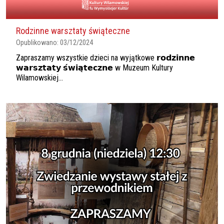
Rodzinne warsztaty świąteczne
Opublikowano:
03/12/2024
Zapraszamy wszystkie dzieci na wyjątkowe 𝗿𝗼𝗱𝘇𝗶𝗻𝗻𝗲
𝘄𝗮𝗿𝘀𝘇𝘁𝗮𝘁𝘆 𝘀́𝘄𝗶𝗮̨𝘁𝗲𝗰𝘇𝗻𝗲 w Muzeum Kultury
Wilamowskiej...