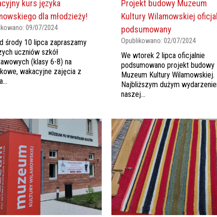
cyjny kurs języka
Projekt budowy Muzeum
mowskiego dla młodzieży!
Kultury Wilamowskiej oficja
ikowano:
09/07/2024
podsumowany
Opublikowano:
02/07/2024
d środy 10 lipca zapraszamy
zych uczniów szkół
We wtorek 2 lipca oficjalnie
awowych (klasy 6-8) na
podsumowano projekt budowy
kowe, wakacyjne zajęcia z
Muzeum Kultury Wilamowskiej.
...
Najbliższym dużym wydarzeni
naszej...