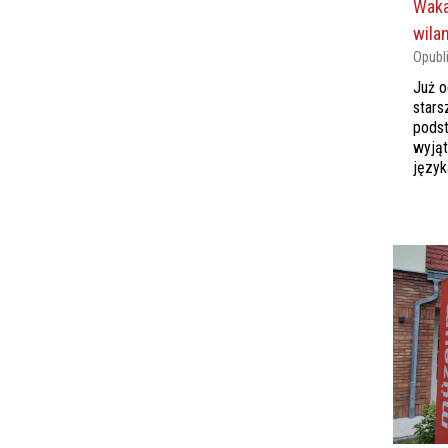
Waka
wila
Opubl
Już o
stars
podst
wyjąt
języka