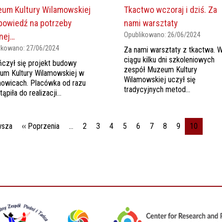
um Kultury Wilamowskiej
Tkactwo wczoraj i dziś. Za
powiedź na potrzeby
nami warsztaty
Opublikowano:
26/06/2024
lnej…
ikowano:
27/06/2024
Za nami warsztaty z tkactwa. 
ciągu kilku dni szkoleniowych
czył się projekt budowy
zespół Muzeum Kultury
um Kultury Wilamowskiej w
Wilamowskiej uczył się
owicach. Placówka od razu
tradycyjnych metod...
ąpiła do realizacji...
icowanie
Pierwsza strona
Poprzednia strona
wsza
‹‹ Poprzenia
…
2
3
4
5
6
7
8
9
10