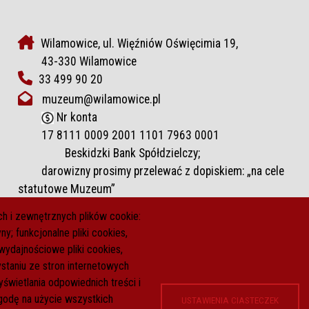
Wilamowice, ul. Więźniów Oświęcimia 19,
43-330 Wilamowice
33 499 90 20
muzeum@wilamowice.pl
Nr konta
17 8111 0009 2001 1101 7963 0001
Beskidzki Bank Spółdzielczy;
darowizny prosimy przelewać z dopiskiem: „na cele
statutowe Muzeum”
h i zewnętrznych plików cookie:
y; funkcjonalne pliki cookies,
wydajnościowe pliki cookies,
taniu ze stron internetowych
yświetlania odpowiednich treści i
odę na użycie wszystkich
USTAWIENIA CIASTECZEK