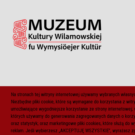
Na stronach tej witryny internetowej używamy wybranych własnyc
Niezbędne pliki cookie, które są wymagane do korzystania z witryn
umożliwiające wygodniejsze korzystanie ze strony internetowej; 
których używamy do generowania zagregowanych danych o korzys
oraz statystyk; oraz marketingowe pliki cookies, które służą do w
reklam. Jeśli wybierzesz „AKCEPTUJĘ WSZYSTKIE”, wyrażasz zg