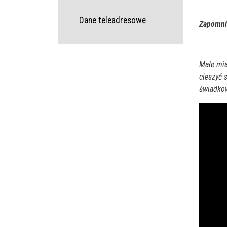
Dane teleadresowe
Zapomnia
Małe mia
cieszyć 
świadkow