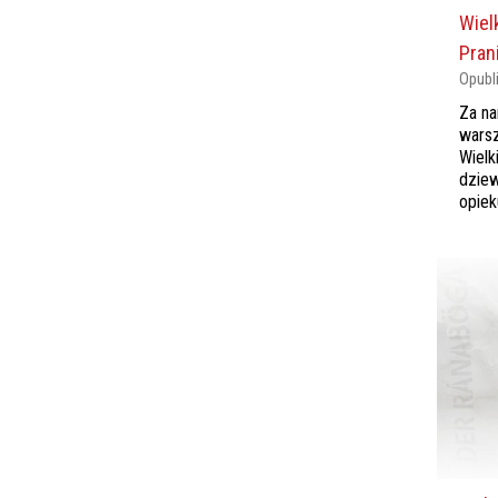
Wiel
Prani
Opubl
Za na
warsz
Wielk
dziew
opiek