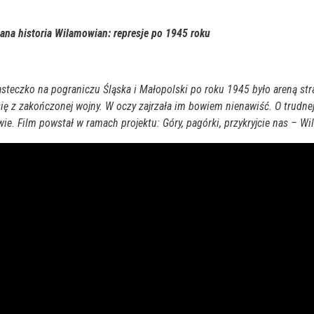
na historia Wilamowian: represje po 1945 roku
steczko na pograniczu Śląska i Małopolski po roku 1945 było areną st
się z zakończonej wojny. W oczy zajrzała im bowiem nienawiść. O trudn
ie. Film powstał w ramach projektu: Góry, pagórki, przykryjcie nas –