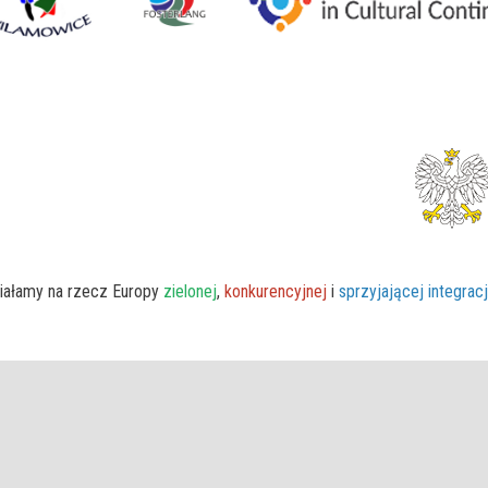
iałamy na rzecz Europy
zielonej
,
konkurencyjnej
i
sprzyjającej integrac