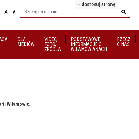
+ dostosuj stronę
A
A

ącz na motyw wysokiej widoczności
Ustaw rozmiar czcionki na 100%
Ustaw rozmiar czcionki na 125%
staw rozmiar czcionki na 150%
ACA
DLA
VIDEO,
​​​​​​​PODSTAWOWE
RZECZ
MEDIÓW
FOTO,
INFORMACJE O
O NAS
ŹRÓDŁA
WILAMOWIANACH
rii Wilamowic.