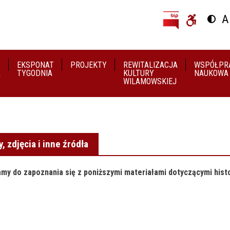
Przejdź do treści
Przejdź do menu
A
Przeł
U
EKSPONAT
PROJEKTY
REWITALIZACJA
WSPÓŁPR
A
TYGODNIA
KULTURY
NAUKOWA
WILAMOWSKIEJ
y, zdjęcia i inne źródła
my do zapoznania się z poniższymi materiałami dotyczącymi histo