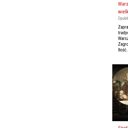
Wars
wiel
Opubl
Zapra
trady
Warsz
Zagro
Ilość..
Spot