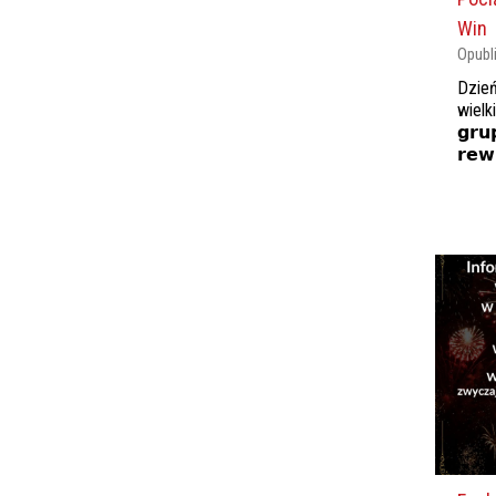
Win
Opubl
Dzień
wielk
𝗴𝗿𝘂
𝗿𝗲𝘄