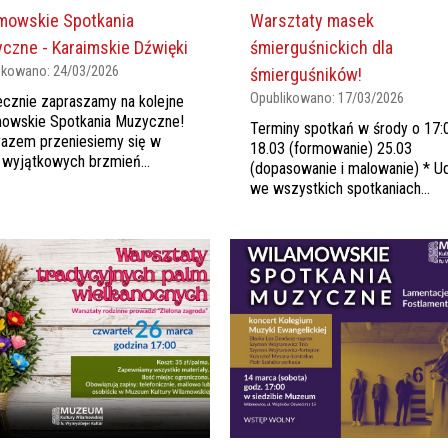
mowskie Spotkania
Warsztaty masek
czne - Karaimskie Dźwięki
śmierguśnickich dla
ikowano:
24/03/2026
śmierguśników!
Opublikowano:
17/03/2026
cznie zapraszamy na kolejne
mowskie Spotkania Muzyczne!
Terminy spotkań w środy o 17:
azem przeniesiemy się w
18.03 (formowanie) 25.03
 wyjątkowych brzmień...
(dopasowanie i malowanie) * Ud
we wszystkich spotkaniach...