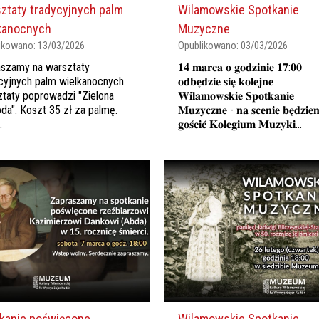
ztaty tradycyjnych palm
Wilamowskie Spotkanie
kanocnych
Muzyczne
ikowano:
13/03/2026
Opublikowano:
03/03/2026
szamy na warsztaty
𝟏𝟒 𝐦𝐚𝐫𝐜𝐚 𝐨 𝐠𝐨𝐝𝐳𝐢𝐧𝐢𝐞 𝟏𝟕:𝟎𝟎
cyjnych palm wielkanocnych.
𝐨𝐝𝐛𝐞̨𝐝𝐳𝐢𝐞 𝐬𝐢𝐞̨ 𝐤𝐨𝐥𝐞𝐣𝐧𝐞
taty poprowadzi "Zielona
𝐖𝐢𝐥𝐚𝐦𝐨𝐰𝐬𝐤𝐢𝐞 𝐒𝐩𝐨𝐭𝐤𝐚𝐧𝐢𝐞
da". Koszt 35 zł za palmę.
𝐌𝐮𝐳𝐲𝐜𝐳𝐧𝐞 - 𝐧𝐚 𝐬𝐜𝐞𝐧𝐢𝐞 𝐛𝐞̨𝐝𝐳𝐢𝐞
.
𝐠𝐨𝐬́𝐜𝐢𝐜́ 𝐊𝐨𝐥𝐞𝐠𝐢𝐮𝐦 𝐌𝐮𝐳𝐲𝐤𝐢...
kanie poświęcone
Wilamowskie Spotkanie