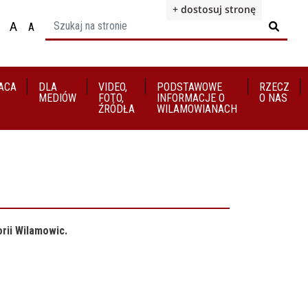
+ dostosuj stronę
A
A

ącz na motyw wysokiej widoczności
Ustaw rozmiar czcionki na 100%
Ustaw rozmiar czcionki na 125%
staw rozmiar czcionki na 150%
ACA
DLA
VIDEO,
​​​​​​​PODSTAWOWE
RZECZ
MEDIÓW
FOTO,
INFORMACJE O
O NAS
ŹRÓDŁA
WILAMOWIANACH
rii Wilamowic.