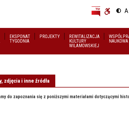
Przejdź do treści
Przejdź do menu
A
Przeł
U
EKSPONAT
PROJEKTY
REWITALIZACJA
WSPÓŁPR
A
TYGODNIA
KULTURY
NAUKOWA
WILAMOWSKIEJ
y, zdjęcia i inne źródła
my do zapoznania się z poniższymi materiałami dotyczącymi histo