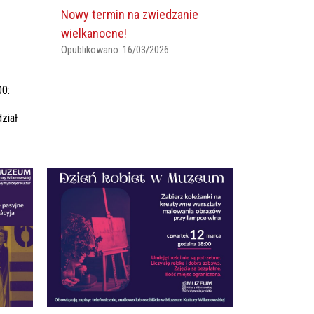
Nowy termin na zwiedzanie
wielkanocne!
Opublikowano:
16/03/2026
00:
ział