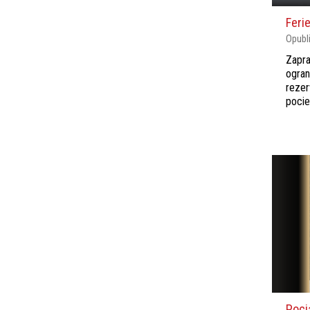
Feri
Opubl
Zapra
ogran
rezer
poci
Poci