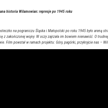
na historia Wilamowian: represje po 1945 roku
steczko na pograniczu Śląska i Małopolski po roku 1945 było areną st
się z zakończonej wojny. W oczy zajrzała im bowiem nienawiść. O trudn
ie. Film powstał w ramach projektu: Góry, pagórki, przykryjcie nas –