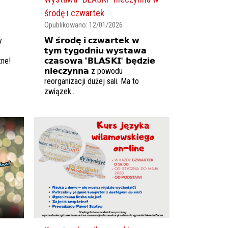
środę i czwartek
Opublikowano:
12/01/2026
y
𝗪 𝘀́𝗿𝗼𝗱𝗲̨ 𝗶 𝗰𝘇𝘄𝗮𝗿𝘁𝗲𝗸 𝘄
𝘁𝘆𝗺 𝘁𝘆𝗴𝗼𝗱𝗻𝗶𝘂 𝘄𝘆𝘀𝘁𝗮𝘄𝗮
zne!
𝗰𝘇𝗮𝘀𝗼𝘄𝗮 "𝗕𝗟𝗔𝗦𝗞𝗜" 𝗯𝗲̨𝗱𝘇𝗶𝗲
𝗻𝗶𝗲𝗰𝘇𝘆𝗻𝗻𝗮 z powodu
reorganizacji dużej sali. Ma to
związek...