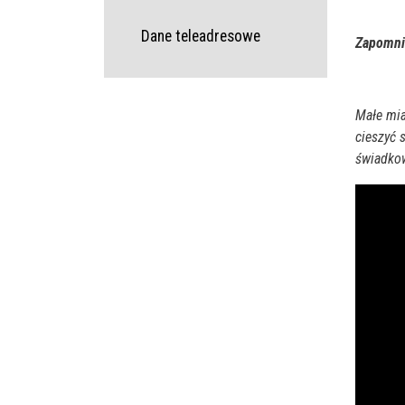
Dane teleadresowe
Zapomnia
Małe mia
cieszyć 
świadkow