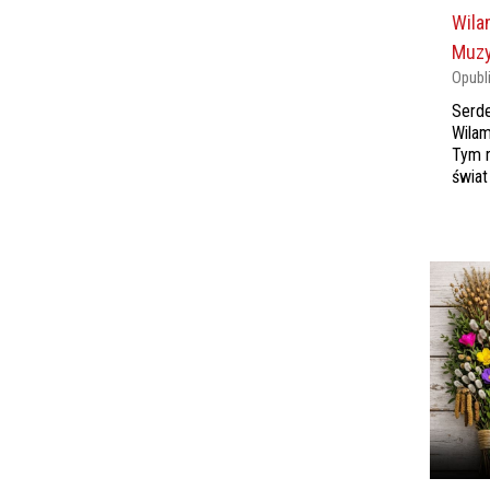
Wila
Muzy
Opubl
Serde
Wila
Tym r
świat