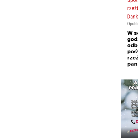
rzeź
Dank
Opubl
𝗪 𝘀
𝗴𝗼𝗱
𝗼𝗱𝗯
𝗽𝗼𝘀́
𝗿𝘇𝗲
𝗽𝗮𝗻