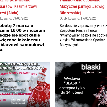
biarzowi Kazimierzowi
Muzyczne pamięci Jadwigi
owi (Abda)
Bilczewskiej-…
ikowano:
03/03/2026
Opublikowano:
17/02/2026
𝗯𝗼𝘁𝗲̨ 𝟳 𝗺𝗮𝗿𝗰𝗮 𝗼
Serdecznie zapraszamy wraz 
𝘇𝗶𝗻𝗶𝗲 𝟭𝟴:𝟬𝟬 𝘄 𝗺𝘂𝘇𝗲𝘂𝗺
Zespołem Pieśni i Tańca
̨𝗱𝘇𝗶𝗲 𝘀𝗶𝗲̨ 𝘀𝗽𝗼𝘁𝗸𝗮𝗻𝗶𝗲
"Wilamowice" na kolejne spotka
𝘄𝗶𝗲̨𝗰𝗼𝗻𝗲 𝗹𝗼𝗸𝗮𝗹𝗻𝗲𝗺𝘂
z cyklu Wilamowskich Spotkań
́𝗯𝗶𝗮𝗿𝘇𝗼𝘄𝗶-𝘀𝗮𝗺𝗼𝘂𝗸𝗼𝘄𝗶,
Muzycznych...
...