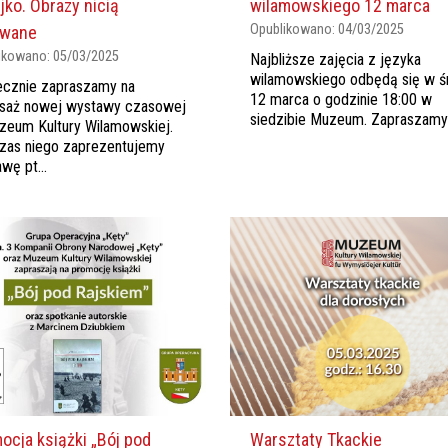
wilamowskiego 12 marca
jko. Obrazy nicią
Opublikowano:
04/03/2025
owane
ikowano:
05/03/2025
Najbliższe zajęcia z języka
wilamowskiego odbędą się w ś
ecznie zapraszamy na
12 marca o godzinie 18:00 w
isaż nowej wystawy czasowej
siedzibie Muzeum. Zapraszamy
eum Kultury Wilamowskiej.
zas niego zaprezentujemy
wę pt...
Warsztaty Tkackie
ocja książki „Bój pod