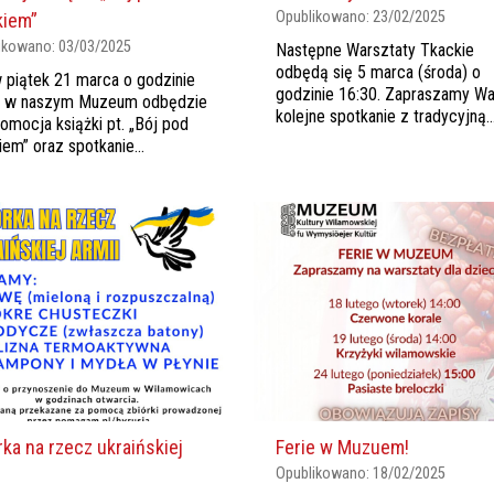
Opublikowano:
23/02/2025
kiem”
ikowano:
03/03/2025
Następne Warsztaty Tkackie
odbędą się 5 marca (środa) o
 piątek 21 marca o godzinie
godzinie 16:30. Zapraszamy Wa
0 w naszym Muzeum odbędzie
kolejne spotkanie z tradycyjną..
romocja książki pt. „Bój pod
iem” oraz spotkanie...
rka na rzecz ukraińskiej
Ferie w Muzuem!
Opublikowano:
18/02/2025