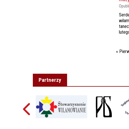
Opubl
Serde
wilam
tanec
luteg
Stron
« Pier
Partnerzy