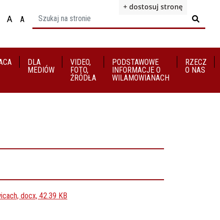
+ dostosuj stronę
A
A

ącz na motyw wysokiej widoczności
Ustaw rozmiar czcionki na 100%
Ustaw rozmiar czcionki na 125%
staw rozmiar czcionki na 150%
ACA
DLA
VIDEO,
​​​​​​​PODSTAWOWE
RZECZ
MEDIÓW
FOTO,
INFORMACJE O
O NAS
ŹRÓDŁA
WILAMOWIANACH
icach, docx, 42.39 KB