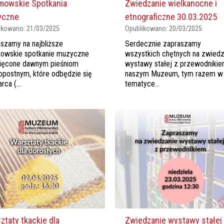
mowskie Spotkania
Zwiedzanie wielkanocne i
yczne
etnograficzne 30.03.2025
ikowano:
21/03/2025
Opublikowano:
20/03/2025
szamy na najbliższe
Serdecznie zapraszamy
mowskie spotkanie muzyczne
wszystkich chętnych na zwiedz
ięcone dawnym pieśniom
wystawy stałej z przewodniki
opostnym, które odbędzie się
naszym Muzeum, tym razem w
rca (...
tematyce...
ztaty tkackie dla
Zwiedzanie wystawy stałej