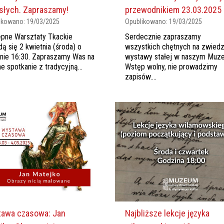
słych. Zapraszamy!
przewodnikiem 23.03.2025
ikowano:
19/03/2025
Opublikowano:
19/03/2025
pne Warsztaty Tkackie
Serdecznie zapraszamy
ą się 2 kwietnia (środa) o
wszystkich chętnych na zwiedz
nie 16:30. Zapraszamy Was na
wystawy stałej w naszym Muz
ne spotkanie z tradycyjną...
Wstęp wolny, nie prowadzimy
zapisów....
Najbliższe lekcje języka
awa czasowa: Jan