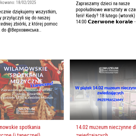
ikowano:
18/02/2025
Zapraszamy dzieci na nasze
popołudniowe warsztaty w cza
cznie dziękujemy wszystkim,
ferii! Kiedy? 18 lutego (wtorek)
y przyłączyli się do naszej
14:00 𝗖𝘇𝗲𝗿𝘄𝗼𝗻𝗲 𝗸𝗼𝗿𝗮𝗹𝗲 -.
edniej zbiórki, z której pomoc
ła do @Верховинська...
mowskie spotkania
14.02 muzeum nieczynne d
czne (i taneczne!)
zwiedzających