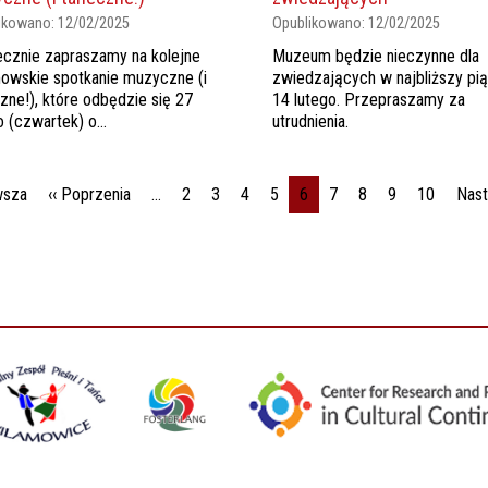
ikowano:
12/02/2025
Opublikowano:
12/02/2025
cznie zapraszamy na kolejne
Muzeum będzie nieczynne dla
owskie spotkanie muzyczne (i
zwiedzających w najbliższy pią
zne!), które odbędzie się 27
14 lutego. Przepraszamy za
o (czwartek) o...
utrudnienia.
icowanie
Pierwsza strona
Poprzednia strona
wsza
‹‹ Poprzenia
…
2
3
4
5
6
7
8
9
10
Nast