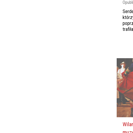
Opubl
Serde
którz
poprz
trafi
Wila
muzy