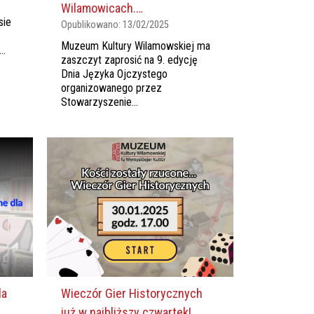
Wilamowicach.…
sie
Opublikowano:
13/02/2025
Muzeum Kultury Wilamowskiej ma
..
zaszczyt zaprosić na 9. edycję
Dnia Języka Ojczystego
organizowanego przez
Stowarzyszenie...
la
Wieczór Gier Historycznych
już w najbliższy czwartek!