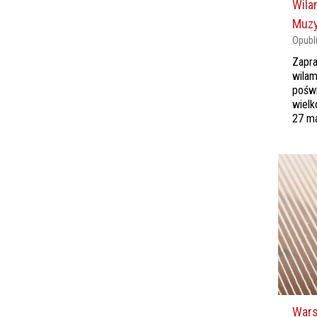
Wila
Muz
Opubl
Zapra
wila
pośw
wielk
27 ma
Wars