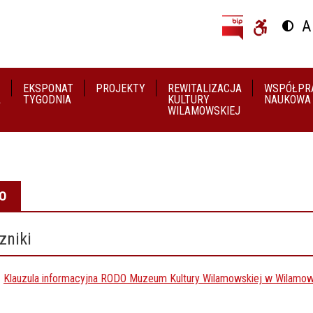
Przejdź do treści
Przejdź do menu
A
Przeł
U
EKSPONAT
PROJEKTY
REWITALIZACJA
WSPÓŁPR
A
TYGODNIA
KULTURY
NAUKOWA
WILAMOWSKIEJ
O
zniki
Klauzula informacyjna RODO Muzeum Kultury Wilamowskiej w Wilamow