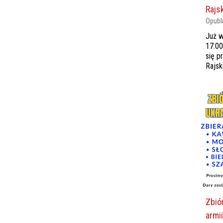
Rajs
Opubl
Już w
17:0
się p
Rajsk
Zbió
armii