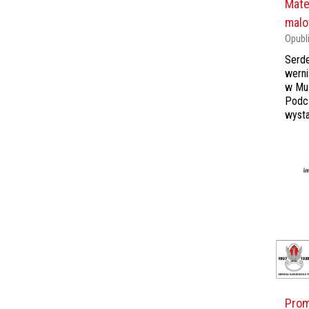
Mate
mal
Opubl
Serd
wern
w Muz
Podc
wysta
Prom