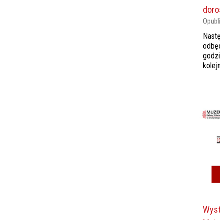
doro
Opubl
Nastę
odbęd
godzi
kolej
Wyst