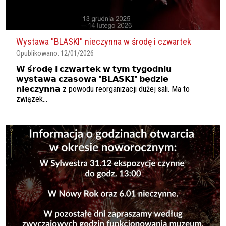
Wystawa "BLASKI" nieczynna w środę i czwartek
Opublikowano:
12/01/2026
𝗪 𝘀́𝗿𝗼𝗱𝗲̨ 𝗶 𝗰𝘇𝘄𝗮𝗿𝘁𝗲𝗸 𝘄 𝘁𝘆𝗺 𝘁𝘆𝗴𝗼𝗱𝗻𝗶𝘂
𝘄𝘆𝘀𝘁𝗮𝘄𝗮 𝗰𝘇𝗮𝘀𝗼𝘄𝗮 "𝗕𝗟𝗔𝗦𝗞𝗜" 𝗯𝗲̨𝗱𝘇𝗶𝗲
𝗻𝗶𝗲𝗰𝘇𝘆𝗻𝗻𝗮 z powodu reorganizacji dużej sali. Ma to
związek...