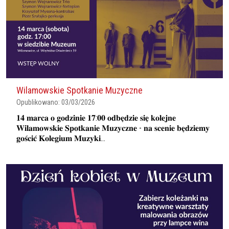
Wilamowskie Spotkanie Muzyczne
Opublikowano:
03/03/2026
𝟏𝟒 𝐦𝐚𝐫𝐜𝐚 𝐨 𝐠𝐨𝐝𝐳𝐢𝐧𝐢𝐞 𝟏𝟕:𝟎𝟎 𝐨𝐝𝐛𝐞̨𝐝𝐳𝐢𝐞 𝐬𝐢𝐞̨ 𝐤𝐨𝐥𝐞𝐣𝐧𝐞
𝐖𝐢𝐥𝐚𝐦𝐨𝐰𝐬𝐤𝐢𝐞 𝐒𝐩𝐨𝐭𝐤𝐚𝐧𝐢𝐞 𝐌𝐮𝐳𝐲𝐜𝐳𝐧𝐞 - 𝐧𝐚 𝐬𝐜𝐞𝐧𝐢𝐞 𝐛𝐞̨𝐝𝐳𝐢𝐞𝐦𝐲
𝐠𝐨𝐬́𝐜𝐢𝐜́ 𝐊𝐨𝐥𝐞𝐠𝐢𝐮𝐦 𝐌𝐮𝐳𝐲𝐤𝐢...