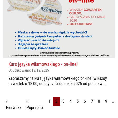
Kurs języka wilamowskiego - on-line!
Opublikowano:
18/12/2025
Zapraszamy na kurs języka wilamowskiego on-line! w każdy
czwartek o 18:00, od stycznia do maja 2026 od podstaw!...
Stronicowanie
«
‹‹
1
2
3
4
5
6
7
8
9
…
Pierwsza strona
Poprzednia strona
Pierwsza
Poprzenia