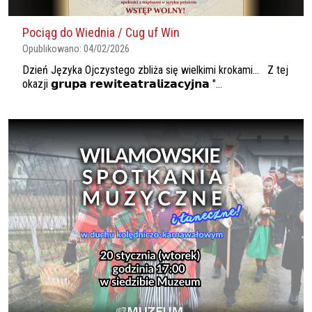
Pociąg do Wiednia / Cug uf Win
Opublikowano:
04/02/2026
Dzień Języka Ojczystego zbliża się wielkimi krokami... Z tej
okazji 𝗴𝗿𝘂𝗽𝗮 𝗿𝗲𝘄𝗶𝘁𝗲𝗮𝘁𝗿𝗮𝗹𝗶𝘇𝗮𝗰𝘆𝗷𝗻𝗮 "...