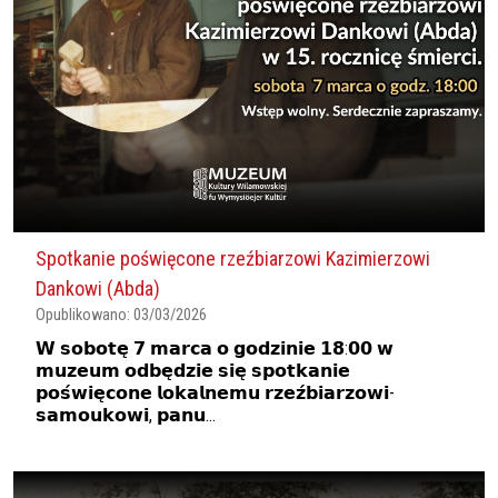
Spotkanie poświęcone rzeźbiarzowi Kazimierzowi
Dankowi (Abda)
Opublikowano:
03/03/2026
𝗪 𝘀𝗼𝗯𝗼𝘁𝗲̨ 𝟳 𝗺𝗮𝗿𝗰𝗮 𝗼 𝗴𝗼𝗱𝘇𝗶𝗻𝗶𝗲 𝟭𝟴:𝟬𝟬 𝘄
𝗺𝘂𝘇𝗲𝘂𝗺 𝗼𝗱𝗯𝗲̨𝗱𝘇𝗶𝗲 𝘀𝗶𝗲̨ 𝘀𝗽𝗼𝘁𝗸𝗮𝗻𝗶𝗲
𝗽𝗼𝘀́𝘄𝗶𝗲̨𝗰𝗼𝗻𝗲 𝗹𝗼𝗸𝗮𝗹𝗻𝗲𝗺𝘂 𝗿𝘇𝗲𝘇́𝗯𝗶𝗮𝗿𝘇𝗼𝘄𝗶-
𝘀𝗮𝗺𝗼𝘂𝗸𝗼𝘄𝗶, 𝗽𝗮𝗻𝘂...