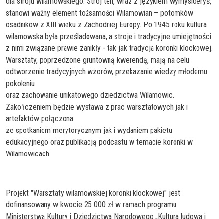
dla stroju wilamowskiego. Strój ten, wraz z językiem wymysiöeryś,
stanowi ważny element tożsamości Wilamowian – potomków
osadników z XIII wieku z Zachodniej Europy. Po 1945 roku kultura
wilamowska była prześladowana, a stroje i tradycyjne umiejętności
z nimi związane prawie zanikły - tak jak tradycja koronki klockowej.
Warsztaty, poprzedzone gruntowną kwerendą, mają na celu
odtworzenie tradycyjnych wzorów, przekazanie wiedzy młodemu
pokoleniu
oraz zachowanie unikatowego dziedzictwa Wilamowic.
Zakończeniem będzie wystawa z prac warsztatowych jak i
artefaktów połączona
ze spotkaniem merytorycznym jak i wydaniem pakietu
edukacyjnego oraz publikacją podcastu w temacie koronki w
Wilamowicach.
Projekt "Warsztaty wilamowskiej koronki klockowej" jest
dofinansowany w kwocie 25 000 zł w ramach programu
Ministerstwa Kultury i Dziedzictwa Narodowego „Kultura ludowa i